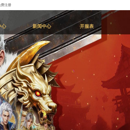
免费注册
中心
新闻中心
开服表