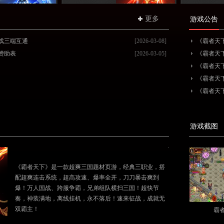
更多
游戏公告
戏三端互通
[2026-03-08]
《霸者天
赞助表
[2026-03-05]
《霸者天
《霸者天下
《霸者天下》
《霸者天下》
游戏截图
《霸者天下》是一款超爽三国题材页游，经典三职业，搭
配超爽连击系统，超高攻速、爆率全开，刀刀暴击爽到
爆！万人国战、跨服争霸，兄弟组队横扫三国！超快节
奏，神装满地，离线挂机，永不落后！速来征战，成就无
双霸主！
霸